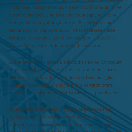
mollis vitae, suscipit at tellus. Praesent porta urna dolor, vel
rutrum quam facilisis at. Duis consequat sapien et tortor
pretium, vitae feugiat augue rutrum. Pellentesque quis
aliquam est, vel vulputate purus. In hac habitasse platea
dictumst. Maecenas aliquet blandit semper. Ut quis felis
sapien. Aenean laoreet dolor ac mattis euismod.
Sed sit amet sem dignissim, sollicitudin ante vel, consequat
neque. Nunc justo lacus, rhoncus ut interdum nec, iaculis
mattis orci. Donec at blandit augue, nec tristique ligula.
Donec euismod nulla at erat fringilla, a porttitor lorem
condimentum. Aliquam ut interdum libero, at pharetra orci.
Quisque fermentum, felis ut gravida ornare, eros neque
egestas dui, quis sollicitudin sem sem non ante. Fusce
metus lorem, scelerisque ut diam non, vehicula dapibus