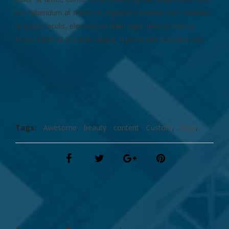
leo, bibendum at metus in, dignissim sodales nisi. Curabitur
id augue iaculis, elementum diam eget, ultrices massa.
Fusce eleifend tincidunt neque, a porta nibh faucibus non.
Tags:
Awesome
,
beauty
,
content
,
Custom
,
Data
,
levelup
,
london
,
Photography
,
Standard
,
studio
,
Tips
,
trip
,
Videos
,
Wordpress