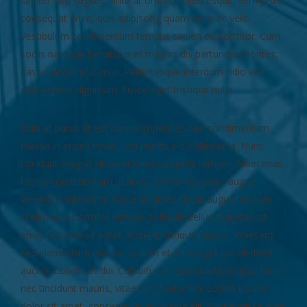
sapien. Sed sagittis, ante at ornare pellentesque, sem justo
consequat enim, quis adipiscing quam enim ac velit.
Vestibulum condimentum tempus sapien eu porttitor. Cum
sociis natoque penatibus et magnis dis parturient montes,
nascetur ridiculus mus. Pellentesque interdum odio vel
consectetur dignissim. Fusce eget tristique nulla.
Duis at purus ut est cursus imperdiet. Sed condimentum
massa in enim cursus, sed mattis elit malesuada. Nunc
tincidunt magna sit amet metus sagittis tempor. Maecenas
lacinia condimentum ultricies. Sed et lacus nec augue
venenatis interdum. Fusce sit amet luctus augue. Aenean
scelerisque porttitor ultrices. Nulla dui tellus, egestas sit
amet posuere sit amet, dictum tristique mauris. Praesent
sed elementum mauris. Nullam et enim eget nisl eleifend
auctor lobortis et dui. Curabitur at malesuada magna. Nunc
nec tincidunt mauris, vitae tincidunt enim. Lorem ipsum
dolor sit amet, consectetur adipiscing elit. Suspendisse ante