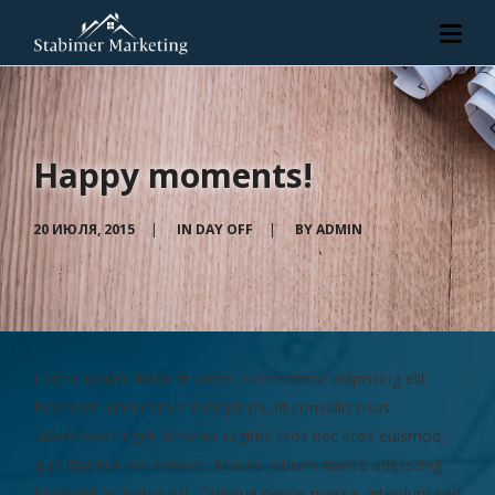
Happy moments!
20 ИЮЛЯ, 2015
|
IN
DAY OFF
|
BY
ADMIN
Lorem ipsum dolor sit amet, consectetur adipiscing elit.
Praesent ullamcorper suscipit mi, id convallis risus
ullamcorper eget. Aenean sagittis eros nec eros euismod,
quis dapibus leo semper. Mauris rutrum viverra adipiscing.
Praesent ac lectus est. Quisque neque massa, interdum sed